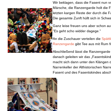
Wir beklagen, dass die Fasent nun vor
Märsche, die Ranzengarde holt die F
letzten kargen Reste der durch die 
Die gesamte Zunft hüllt sich in Schwar
Ganz leise freuen uns aber schon au
"Es geht scho widder dagege."
An die Zuschauer verteilen die
Spättl
Ranzengarde
gibt Tee aus mit Rum f
Abschließend lässt die Ranzengarde n
danach geleiten wir das „Fasentskind
macht sich dann unter den Klängen
Narrenkeller der Althistorischen Nar
Fasent und des Fasentskindes absch